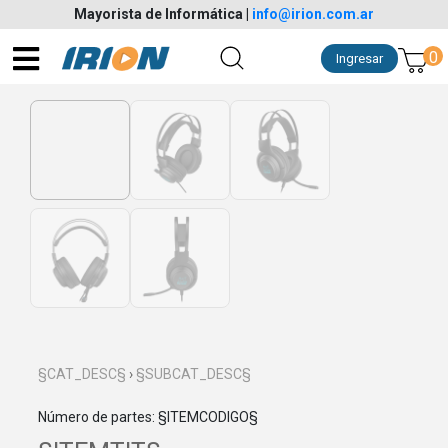
Mayorista de Informática
|
info@irion.com.ar
0
Ingresar
§CAT_DESC§
›
§SUBCAT_DESC§
Número de partes: §ITEMCODIGO§