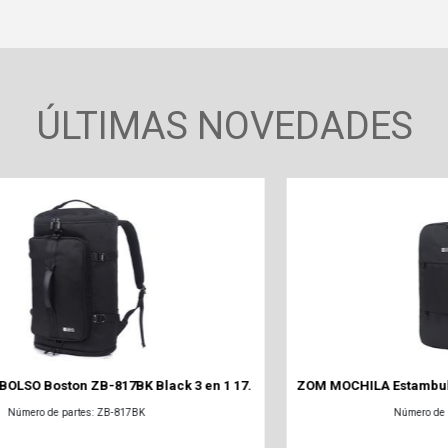
ÚLTIMAS NOVEDADES
.
ZOM MOCHILA Estambul ZB-322BK Black 15.6" USB & US
Número de partes: ZB-322BK USB