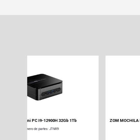
ZOM MOCHILA BOLSO Boston ZB-817BK Black 3 en 1 17
Número de partes: ZB-817BK