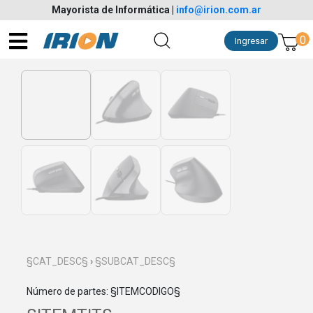
Mayorista de Informática
|
info@irion.com.ar
0
Ingresar
§CAT_DESC§
›
§SUBCAT_DESC§
Número de partes: §ITEMCODIGO§