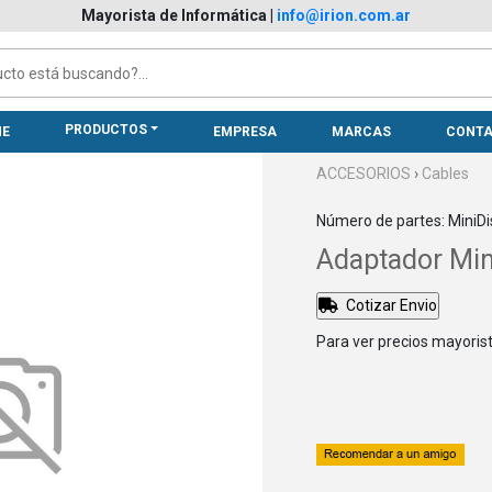
Mayorista de Informática
|
info@irion.com.ar
PRODUCTOS
E
EMPRESA
MARCAS
CONT
ACCESORIOS
›
Cables
Número de partes: MiniD
Adaptador Min
Cotizar Envio
Para ver precios mayorist