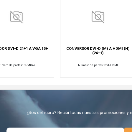
OR DVI-D 24+1 A VGA 15H
CONVERSOR DVI-D (M) A HDMI (H)
(24+1)
úmero de partes: CPM047
Número de partes: DVI-HDMI
¿Sos del rubro? Recibí todas nuestras promociones y 